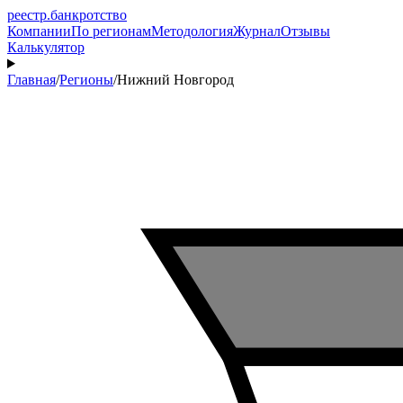
реестр
.
банкротство
Компании
По регионам
Методология
Журнал
Отзывы
Калькулятор
Главная
/
Регионы
/
Нижний Новгород