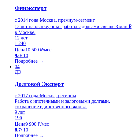
Финэксперт
с 2014 года
·
Москва, премиум-сегмент
12 лет на рынке, опыт работы с долгами свыше 3 млн ₽
в Москве.
12
лет
1 240
Цена
10 500 ₽/мес
9.0
/ 10
Подробнее →
04
ДЭ
Долговой Эксперт
с 2017 года
·
Москва, регионы
Работа с ипотечными и залоговыми долгами,
сохранение единственного жилья.
9
лет
196
Цена
9 900 ₽/мес
8.7
/ 10
Подробнее →