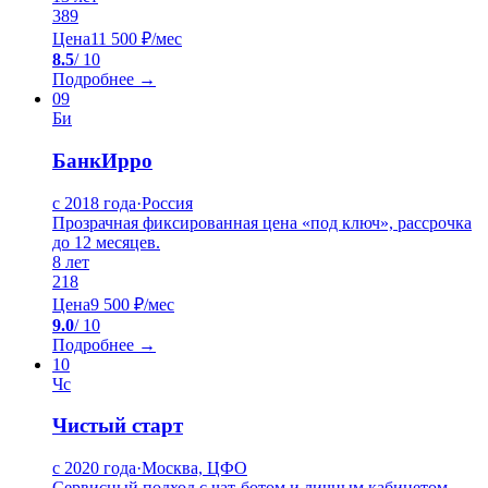
389
Цена
11 500 ₽/мес
8.5
/ 10
Подробнее →
09
Би
БанкИрро
с 2018 года
·
Россия
Прозрачная фиксированная цена «под ключ», рассрочка
до 12 месяцев.
8
лет
218
Цена
9 500 ₽/мес
9.0
/ 10
Подробнее →
10
Чс
Чистый старт
с 2020 года
·
Москва, ЦФО
Сервисный подход с чат-ботом и личным кабинетом.