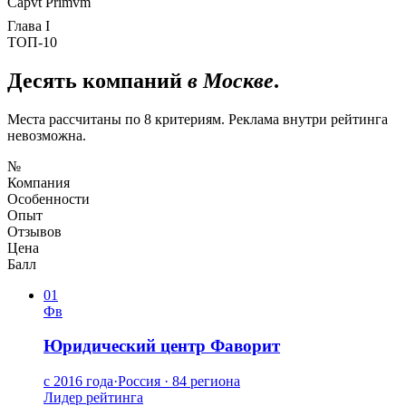
Capvt Primvm
Глава I
ТОП-10
Десять компаний
в Москве
.
Места рассчитаны по 8 критериям. Реклама внутри рейтинга
невозможна.
№
Компания
Особенности
Опыт
Отзывов
Цена
Балл
01
Фв
Юридический центр Фаворит
с 2016 года
·
Россия · 84 региона
Лидер рейтинга