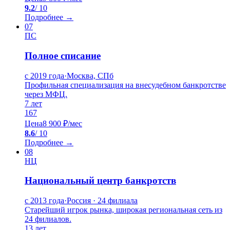
9.2
/ 10
Подробнее →
07
ПС
Полное списание
с 2019 года
·
Москва, СПб
Профильная специализация на внесудебном банкротстве
через МФЦ.
7
лет
167
Цена
8 900 ₽/мес
8.6
/ 10
Подробнее →
08
НЦ
Национальный центр банкротств
с 2013 года
·
Россия · 24 филиала
Старейший игрок рынка, широкая региональная сеть из
24 филиалов.
13
лет