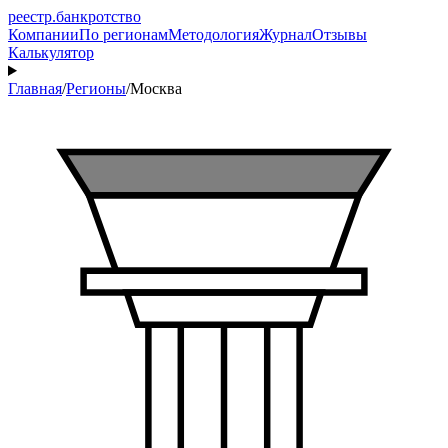
реестр
.
банкротство
Компании
По регионам
Методология
Журнал
Отзывы
Калькулятор
Главная
/
Регионы
/
Москва