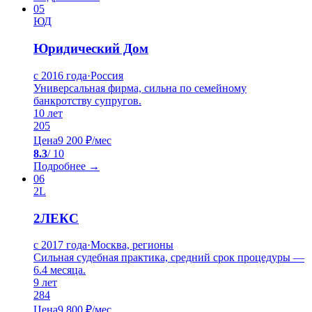
05
ЮД
Юридический Дом
с 2016 года
·
Россия
Универсальная фирма, сильна по семейному
банкротству супругов.
10
лет
205
Цена
9 200 ₽/мес
8.3
/ 10
Подробнее →
06
2L
2ЛЕКС
с 2017 года
·
Москва, регионы
Сильная судебная практика, средний срок процедуры —
6.4 месяца.
9
лет
284
Цена
9 800 ₽/мес