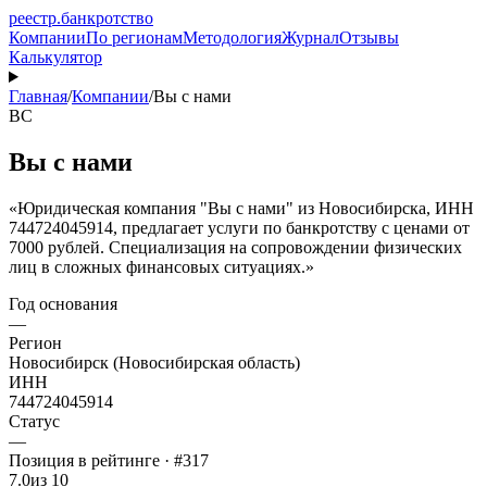
реестр
.
банкротство
Компании
По регионам
Методология
Журнал
Отзывы
Калькулятор
Главная
/
Компании
/
Вы с нами
ВС
Вы с нами
«Юридическая компания "Вы с нами" из Новосибирска, ИНН
744724045914, предлагает услуги по банкротству с ценами от
7000 рублей. Специализация на сопровождении физических
лиц в сложных финансовых ситуациях.»
Год основания
—
Регион
Новосибирск (Новосибирская область)
ИНН
744724045914
Статус
—
Позиция в рейтинге · #317
7.0
из 10