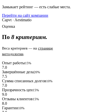
Замыкает рейтинг — есть слабые места.
Перейти на сайт компании
Capvt · Aestimatio
Оценка
По
8 критериям.
Веса критериев — на
странице
методологии
.
Опыт работы
15%
7.0
Завершённые дела
20%
7.5
Сумма списанных долгов
10%
7.0
Прозрачность цен
15%
9.0
Отзывы клиентов
15%
8.0
Гарантии
10%