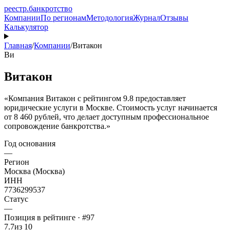
реестр
.
банкротство
Компании
По регионам
Методология
Журнал
Отзывы
Калькулятор
Главная
/
Компании
/
Витакон
Ви
Витакон
«Компания Витакон с рейтингом 9.8 предоставляет
юридические услуги в Москве. Стоимость услуг начинается
от 8 460 рублей, что делает доступным профессиональное
сопровождение банкротства.»
Год основания
—
Регион
Москва (Москва)
ИНН
7736299537
Статус
—
Позиция в рейтинге · #97
7.7
из 10