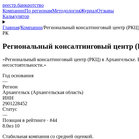
реестр
.
банкротство
Компании
По регионам
Методология
Журнал
Отзывы
Калькулятор
Главная
/
Компании
/
Региональный консалтинговый центр (РКЦ
РК
Региональный консалтинговый центр 
«Региональный консалтинговый центр (РКЦ) в Архангельске. Б
несостоятельности.»
Год основания
—
Регион
Архангельск (Архангельская область)
ИНН
2901228452
Статус
—
Позиция в рейтинге · #44
8.0
из 10
Стабильная компания со средней оценкой.