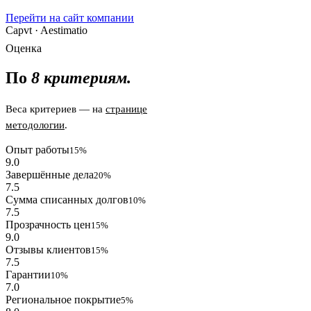
Перейти на сайт компании
Capvt · Aestimatio
Оценка
По
8 критериям.
Веса критериев — на
странице
методологии
.
Опыт работы
15%
9.0
Завершённые дела
20%
7.5
Сумма списанных долгов
10%
7.5
Прозрачность цен
15%
9.0
Отзывы клиентов
15%
7.5
Гарантии
10%
7.0
Региональное покрытие
5%