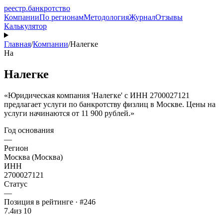
реестр
.
банкротство
Компании
По регионам
Методология
Журнал
Отзывы
Калькулятор
Главная
/
Компании
/
Налегке
На
Налегке
«Юридическая компания 'Налегке' с ИНН 2700027121
предлагает услуги по банкротству физлиц в Москве. Цены на
услуги начинаются от 11 900 рублей.»
Год основания
—
Регион
Москва (Москва)
ИНН
2700027121
Статус
—
Позиция в рейтинге · #246
7.4
из 10