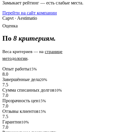
Замыкает рейтинг — есть слабые места.
Перейти на сайт компании
Capvt · Aestimatio
Оценка
По
8 критериям.
Веса критериев — на
странице
методологии
.
Опыт работы
15%
8.0
Завершённые дела
20%
7.5
Сумма списанных долгов
10%
7.0
Прозрачность цен
15%
7.0
Отзывы клиентов
15%
7.5
Гарантии
10%
7.0