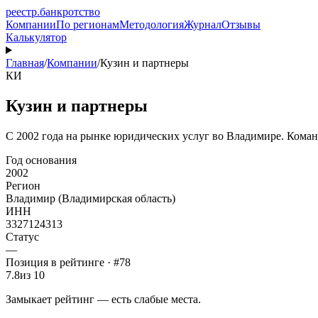
реестр
.
банкротство
Компании
По регионам
Методология
Журнал
Отзывы
Калькулятор
Главная
/
Компании
/
Кузин и партнеры
КИ
Кузин и партнеры
С 2002 года на рынке юридических услуг во Владимире. Коман
Год основания
2002
Регион
Владимир (Владимирская область)
ИНН
3327124313
Статус
—
Позиция в рейтинге · #78
7.8
из 10
Замыкает рейтинг — есть слабые места.