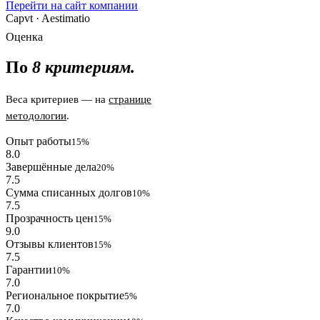
Перейти на сайт компании
Capvt · Aestimatio
Оценка
По
8 критериям.
Веса критериев — на
странице
методологии
.
Опыт работы
15%
8.0
Завершённые дела
20%
7.5
Сумма списанных долгов
10%
7.5
Прозрачность цен
15%
9.0
Отзывы клиентов
15%
7.5
Гарантии
10%
7.0
Региональное покрытие
5%
7.0