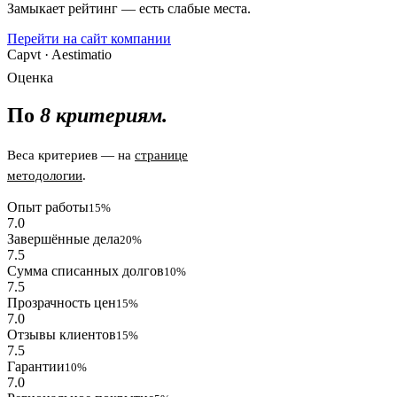
Замыкает рейтинг — есть слабые места.
Перейти на сайт компании
Capvt · Aestimatio
Оценка
По
8 критериям.
Веса критериев — на
странице
методологии
.
Опыт работы
15%
7.0
Завершённые дела
20%
7.5
Сумма списанных долгов
10%
7.5
Прозрачность цен
15%
7.0
Отзывы клиентов
15%
7.5
Гарантии
10%
7.0