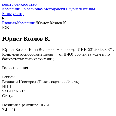
реестр
.
банкротство
Компании
По регионам
Методология
Журнал
Отзывы
Калькулятор
Главная
/
Компании
/
Юрист Козлов К.
ЮК
Юрист Козлов К.
Юрист Козлов К. из Великого Новгорода, ИНН 531200923071.
Конкурентоспособные цены — от 8 460 рублей за услуги по
банкротству физических лиц.
Год основания
—
Регион
Великий Новгород (Новгородская область)
ИНН
531200923071
Статус
—
Позиция в рейтинге · #261
7.4
из 10