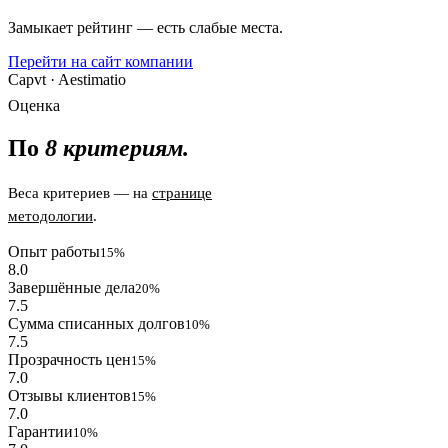
Замыкает рейтинг — есть слабые места.
Перейти на сайт компании
Capvt · Aestimatio
Оценка
По
8 критериям.
Веса критериев — на
странице
методологии
.
Опыт работы
15%
8.0
Завершённые дела
20%
7.5
Сумма списанных долгов
10%
7.5
Прозрачность цен
15%
7.0
Отзывы клиентов
15%
7.0
Гарантии
10%