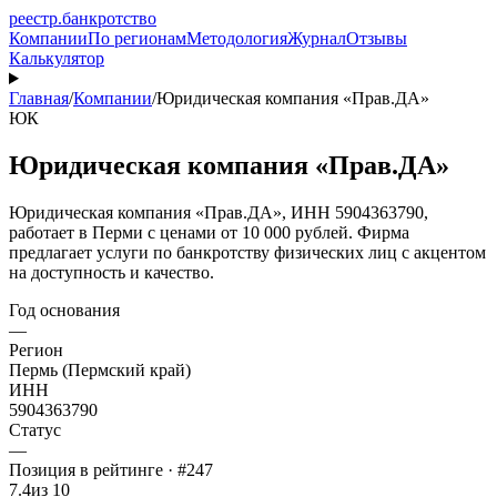
реестр
.
банкротство
Компании
По регионам
Методология
Журнал
Отзывы
Калькулятор
Главная
/
Компании
/
Юридическая компания «Прав.ДА»
ЮК
Юридическая компания «Прав.ДА»
Юридическая компания «Прав.ДА», ИНН 5904363790,
работает в Перми с ценами от 10 000 рублей. Фирма
предлагает услуги по банкротству физических лиц с акцентом
на доступность и качество.
Год основания
—
Регион
Пермь (Пермский край)
ИНН
5904363790
Статус
—
Позиция в рейтинге · #247
7.4
из 10