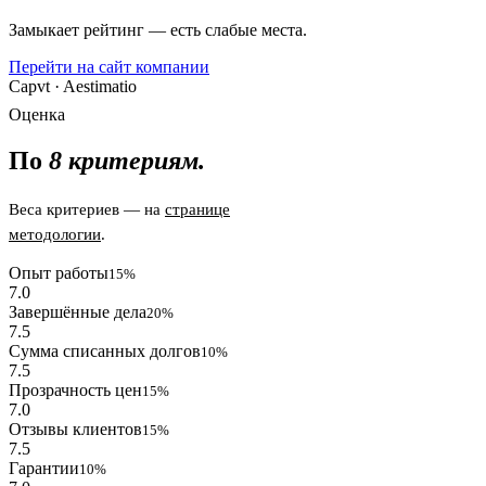
Замыкает рейтинг — есть слабые места.
Перейти на сайт компании
Capvt · Aestimatio
Оценка
По
8 критериям.
Веса критериев — на
странице
методологии
.
Опыт работы
15%
7.0
Завершённые дела
20%
7.5
Сумма списанных долгов
10%
7.5
Прозрачность цен
15%
7.0
Отзывы клиентов
15%
7.5
Гарантии
10%