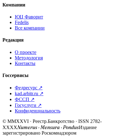
Компании
ЮЦ Фаворит
Fedelis
Все компании
Редакция
О проекте
Методология
Контакты
Госсервисы
Федресурс ↗
kad.arbitr.ru ↗
ФССП ↗
Госуслуги ↗
Конфиденциальность
© MMXXVI · Реестр.Банкротство · ISSN 2782-
Numerus · Mensura · Pondus
XXXX
Издание
зарегистрировано Роскомнадзором