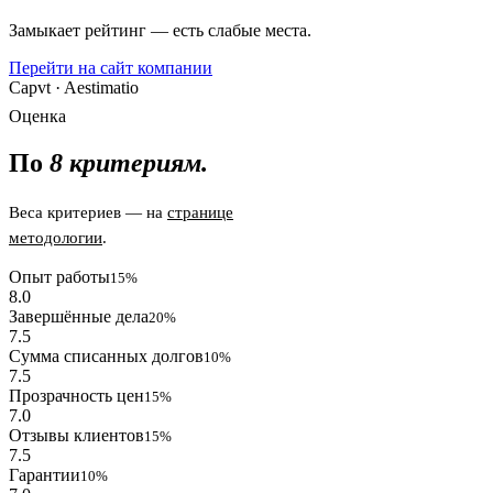
Замыкает рейтинг — есть слабые места.
Перейти на сайт компании
Capvt · Aestimatio
Оценка
По
8 критериям.
Веса критериев — на
странице
методологии
.
Опыт работы
15%
8.0
Завершённые дела
20%
7.5
Сумма списанных долгов
10%
7.5
Прозрачность цен
15%
7.0
Отзывы клиентов
15%
7.5
Гарантии
10%