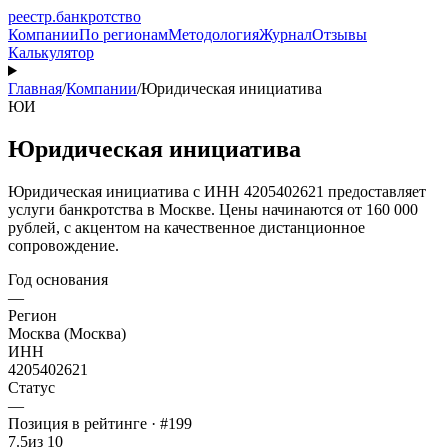
реестр
.
банкротство
Компании
По регионам
Методология
Журнал
Отзывы
Калькулятор
Главная
/
Компании
/
Юридическая инициатива
ЮИ
Юридическая инициатива
Юридическая инициатива с ИНН 4205402621 предоставляет
услуги банкротства в Москве. Цены начинаются от 160 000
рублей, с акцентом на качественное дистанционное
сопровождение.
Год основания
—
Регион
Москва (Москва)
ИНН
4205402621
Статус
—
Позиция в рейтинге · #199
7.5
из 10