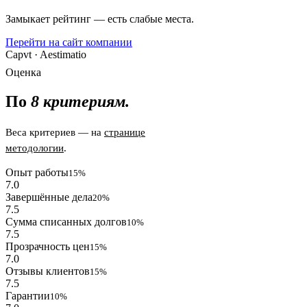
Замыкает рейтинг — есть слабые места.
Перейти на сайт компании
Capvt · Aestimatio
Оценка
По
8 критериям.
Веса критериев — на
странице
методологии
.
Опыт работы
15%
7.0
Завершённые дела
20%
7.5
Сумма списанных долгов
10%
7.5
Прозрачность цен
15%
7.0
Отзывы клиентов
15%
7.5
Гарантии
10%