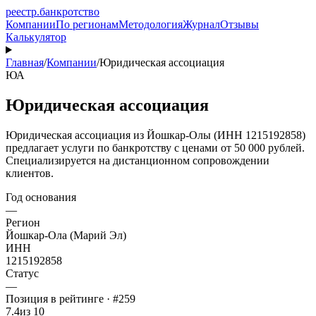
реестр
.
банкротство
Компании
По регионам
Методология
Журнал
Отзывы
Калькулятор
Главная
/
Компании
/
Юридическая ассоциация
ЮА
Юридическая ассоциация
Юридическая ассоциация из Йошкар-Олы (ИНН 1215192858)
предлагает услуги по банкротству с ценами от 50 000 рублей.
Специализируется на дистанционном сопровождении
клиентов.
Год основания
—
Регион
Йошкар-Ола (Марий Эл)
ИНН
1215192858
Статус
—
Позиция в рейтинге · #259
7.4
из 10