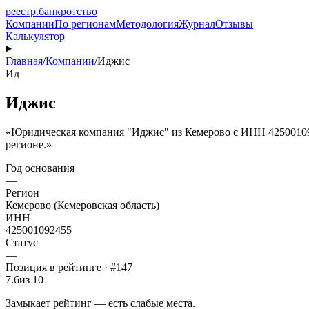
реестр
.
банкротство
Компании
По регионам
Методология
Журнал
Отзывы
Калькулятор
Главная
/
Компании
/
Иджис
Ид
Иджис
«Юридическая компания "Иджис" из Кемерово с ИНН 4250010924
регионе.»
Год основания
—
Регион
Кемерово (Кемеровская область)
ИНН
425001092455
Статус
—
Позиция в рейтинге · #147
7.6
из 10
Замыкает рейтинг — есть слабые места.