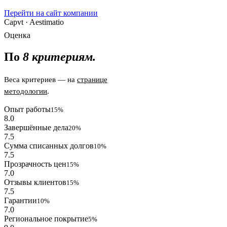
Перейти на сайт компании
Capvt · Aestimatio
Оценка
По
8 критериям.
Веса критериев — на
странице
методологии
.
Опыт работы
15%
8.0
Завершённые дела
20%
7.5
Сумма списанных долгов
10%
7.5
Прозрачность цен
15%
7.0
Отзывы клиентов
15%
7.5
Гарантии
10%
7.0
Региональное покрытие
5%