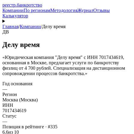
реестр
.
банкротство
Компании
По регионам
Методология
Журнал
Отзывы
Калькулятор
Главная
/
Компании
/
Делу время
ДВ
Делу время
«Юридическая компания "Делу время" с ИНН 7017434619,
основанная в Москве, предлагает услуги по банкротству
физлиц от 4 700 рублей. Специализация на дистанционном
сопровождении процессов банкротства.»
Год основания
—
Регион
Москва (Москва)
ИНН
7017434619
Статус
—
Позиция в рейтинге · #335
6.6
из 10