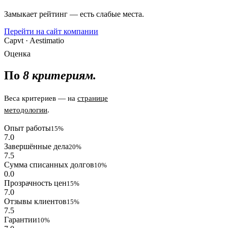
Замыкает рейтинг — есть слабые места.
Перейти на сайт компании
Capvt · Aestimatio
Оценка
По
8 критериям.
Веса критериев — на
странице
методологии
.
Опыт работы
15%
7.0
Завершённые дела
20%
7.5
Сумма списанных долгов
10%
0.0
Прозрачность цен
15%
7.0
Отзывы клиентов
15%
7.5
Гарантии
10%