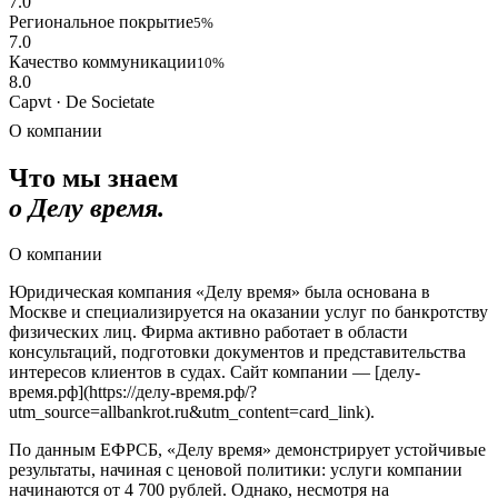
7.0
Региональное покрытие
5%
7.0
Качество коммуникации
10%
8.0
Capvt · De Societate
О компании
Что мы знаем
о Делу время.
О компании
Юридическая компания «Делу время» была основана в
Москве и специализируется на оказании услуг по банкротству
физических лиц. Фирма активно работает в области
консультаций, подготовки документов и представительства
интересов клиентов в судах. Сайт компании — [делу-
время.рф](https://делу-время.рф/?
utm_source=allbankrot.ru&utm_content=card_link).
По данным ЕФРСБ, «Делу время» демонстрирует устойчивые
результаты, начиная с ценовой политики: услуги компании
начинаются от 4 700 рублей. Однако, несмотря на