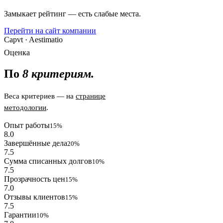
Замыкает рейтинг — есть слабые места.
Перейти на сайт компании
Capvt · Aestimatio
Оценка
По
8 критериям.
Веса критериев — на
странице
методологии
.
Опыт работы
15%
8.0
Завершённые дела
20%
7.5
Сумма списанных долгов
10%
7.5
Прозрачность цен
15%
7.0
Отзывы клиентов
15%
7.5
Гарантии
10%