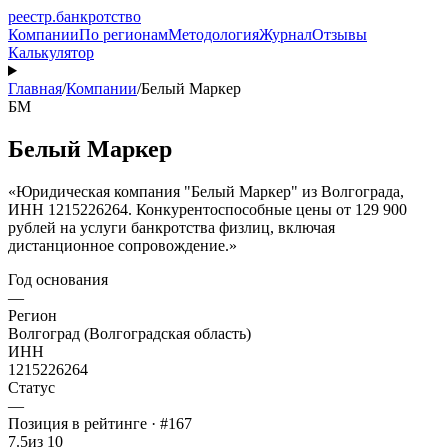
реестр
.
банкротство
Компании
По регионам
Методология
Журнал
Отзывы
Калькулятор
Главная
/
Компании
/
Белый Маркер
БМ
Белый Маркер
«Юридическая компания "Белый Маркер" из Волгограда,
ИНН 1215226264. Конкурентоспособные цены от 129 900
рублей на услуги банкротства физлиц, включая
дистанционное сопровождение.»
Год основания
—
Регион
Волгоград (Волгоградская область)
ИНН
1215226264
Статус
—
Позиция в рейтинге · #167
7.5
из 10