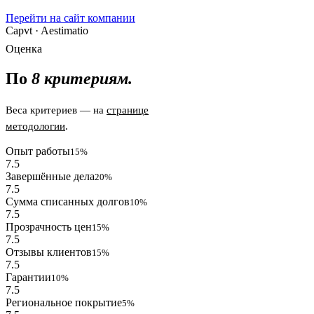
Перейти на сайт компании
Capvt · Aestimatio
Оценка
По
8 критериям.
Веса критериев — на
странице
методологии
.
Опыт работы
15%
7.5
Завершённые дела
20%
7.5
Сумма списанных долгов
10%
7.5
Прозрачность цен
15%
7.5
Отзывы клиентов
15%
7.5
Гарантии
10%
7.5
Региональное покрытие
5%