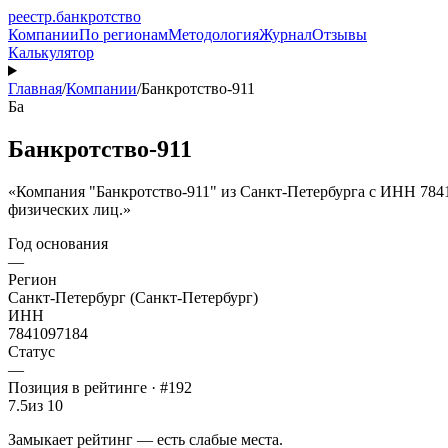
реестр
.
банкротство
Компании
По регионам
Методология
Журнал
Отзывы
Калькулятор
Главная
/
Компании
/
Банкротство-911
Ба
Банкротство-911
«Компания "Банкротство-911" из Санкт-Петербурга с ИНН 7841
физических лиц.»
Год основания
—
Регион
Санкт-Петербург (Санкт-Петербург)
ИНН
7841097184
Статус
—
Позиция в рейтинге · #192
7.5
из 10
Замыкает рейтинг — есть слабые места.