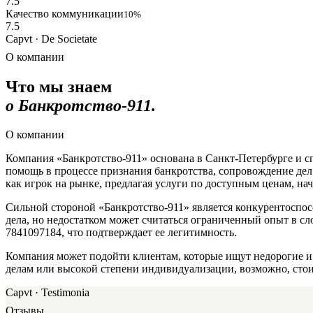
7.5
Качество коммуникации
10%
7.5
Capvt · De Societate
О компании
Что мы знаем
о Банкротство-911.
О компании
Компания «Банкротство-911» основана в Санкт-Петербурге и с
помощь в процессе признания банкротства, сопровождение дел 
как игрок на рынке, предлагая услуги по доступным ценам, нач
Сильной стороной «Банкротство-911» является конкурентоспос
дела, но недостатком может считаться ограниченный опыт в с
7841097184, что подтверждает ее легитимность.
Компания может подойти клиентам, которые ищут недорогие и
делам или высокой степени индивидуализации, возможно, стои
Capvt · Testimonia
Отзывы