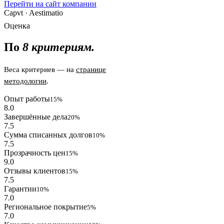
Перейти на сайт компании
Capvt · Aestimatio
Оценка
По
8 критериям.
Веса критериев — на
странице
методологии
.
Опыт работы
15%
8.0
Завершённые дела
20%
7.5
Сумма списанных долгов
10%
7.5
Прозрачность цен
15%
9.0
Отзывы клиентов
15%
7.5
Гарантии
10%
7.0
Региональное покрытие
5%
7.0