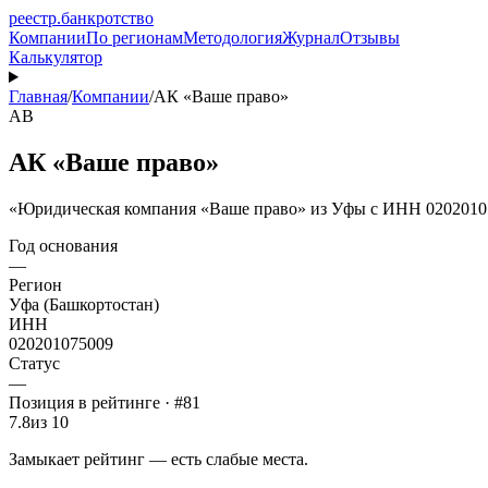
реестр
.
банкротство
Компании
По регионам
Методология
Журнал
Отзывы
Калькулятор
Главная
/
Компании
/
АК «Ваше право»
АВ
АК «Ваше право»
«Юридическая компания «Ваше право» из Уфы с ИНН 020201075
Год основания
—
Регион
Уфа (Башкортостан)
ИНН
020201075009
Статус
—
Позиция в рейтинге · #81
7.8
из 10
Замыкает рейтинг — есть слабые места.