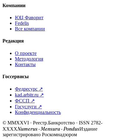
Компании
ЮЦ Фаворит
Fedelis
Все компании
Редакция
О проекте
Методология
Контакты
Госсервисы
Федресурс ↗
kad.arbitr.ru ↗
ФССП ↗
Госуслуги ↗
Конфиденциальность
© MMXXVI · Реестр.Банкротство · ISSN 2782-
Numerus · Mensura · Pondus
XXXX
Издание
зарегистрировано Роскомнадзором