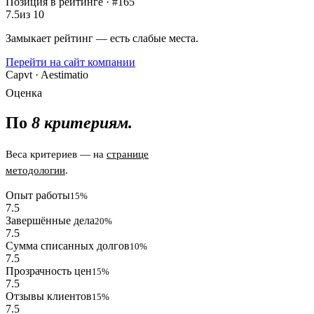
Позиция в рейтинге · #165
7.5
из 10
Замыкает рейтинг — есть слабые места.
Перейти на сайт компании
Capvt · Aestimatio
Оценка
По
8 критериям.
Веса критериев — на
странице
методологии
.
Опыт работы
15%
7.5
Завершённые дела
20%
7.5
Сумма списанных долгов
10%
7.5
Прозрачность цен
15%
7.5
Отзывы клиентов
15%
7.5