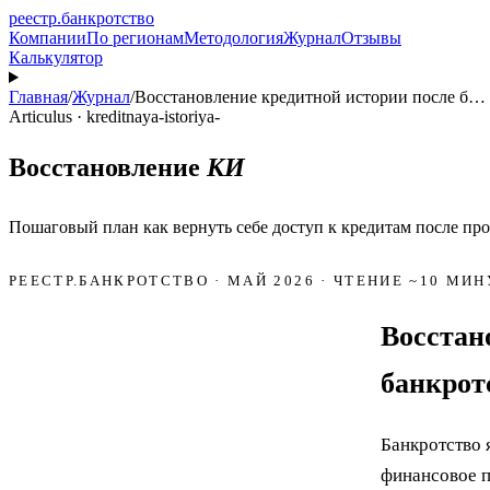
реестр
.
банкротство
Компании
По регионам
Методология
Журнал
Отзывы
Калькулятор
Главная
/
Журнал
/
Восстановление кредитной истории после б…
Articulus · kreditnaya-istoriya-
Восстановление
КИ
Пошаговый план как вернуть себе доступ к кредитам после пр
РЕЕСТР.БАНКРОТСТВО · МАЙ 2026 · ЧТЕНИЕ ~10 МИН
Восстан
банкротс
Банкротство 
финансовое п