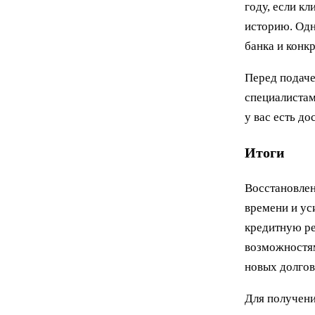
году, если к
историю. Одн
банка и конк
Перед подаче
специалистам
у вас есть д
Итоги
Восстановлен
времени и ус
кредитную р
возможностям
новых долгов
Для получени