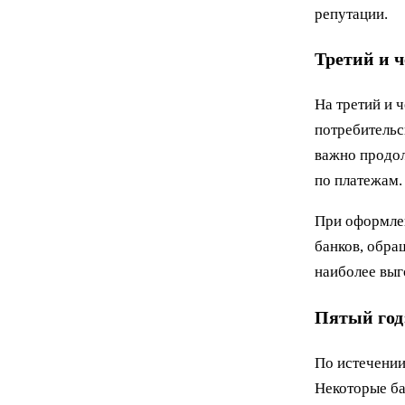
репутации.
Третий и ч
На третий и 
потребительс
важно продол
по платежам.
При оформлен
банков, обра
наиболее выг
Пятый год
По истечении
Некоторые ба