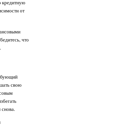
ю кредитную
исимости от
нансовыми
бедитесь, что
.
ребующий
чшать свою
нсовым
избегать
 снова.
и