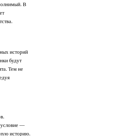
полнимый. В
ет
тства.
тных историй
анки будут
та. Тем не
едуя
в.
е условие —
тную историю.