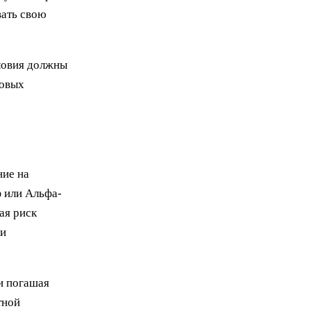
вать свою
словия должны
совых
ние на
ф или Альфа-
ая риск
 и
и погашая
тной