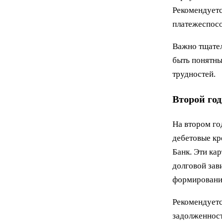
Рекомендуетс
платежеспосо
Важно тщател
быть понятны
трудностей.
Второй год
На втором го
дебетовые кр
Банк. Эти ка
долговой зав
формировании
Рекомендуетс
задолженност