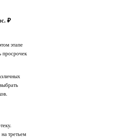
с. ₽
этом этапе
ь просрочек
азличных
 выбрать
ов.
теку.
 на третьем