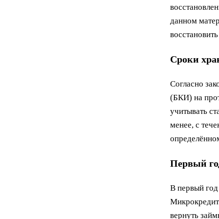
восстановлен
данном матер
восстановить
Сроки хра
Согласно зак
(БКИ) на прот
учитывать ст
менее, с теч
определённом
Первый го
В первый год
Микрокредиты
вернуть займ