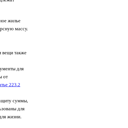
нное жилье
урсную массу.
и вещи также
рументы для
ы от
атье 223.2
ащиту суммы,
ьзованы для
для жизни.