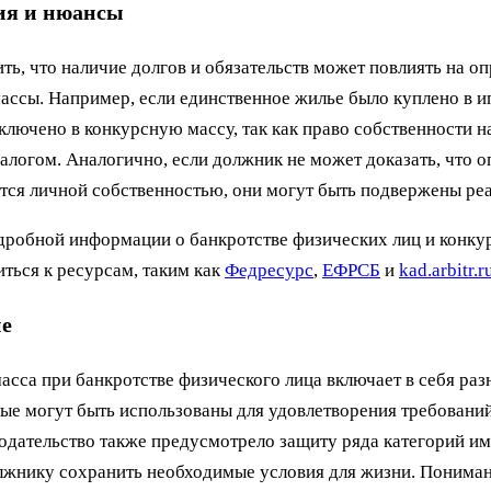
ия и нюансы
ть, что наличие долгов и обязательств может повлиять на о
ассы. Например, если единственное жилье было куплено в ип
ключено в конкурсную массу, так как право собственности н
алогом. Аналогично, если должник не может доказать, что 
тся личной собственностью, они могут быть подвержены ре
дробной информации о банкротстве физических лиц и конку
ться к ресурсам, таким как
Федресурс
,
ЕФРСБ
и
kad.arbitr.r
е
асса при банкротстве физического лица включает в себя ра
рые могут быть использованы для удовлетворения требовани
одательство также предусмотрело защиту ряда категорий им
лжнику сохранить необходимые условия для жизни. Пониман