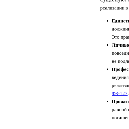
реализации в
Единст
должник
Это пра
Личные
повседн
не подл
Профес
ведения
реализа
ФЗ-127
.
Прожит
равной 
погашен