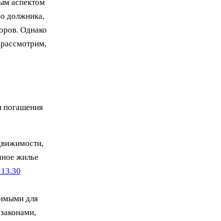
ным аспектом
во должника,
оров. Однако
 рассмотрим,
я погашения
движимости,
чное жилье
213.30
димыми для
законами,