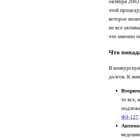
октября 2002
этой процеду
которое може
не все актив
что именно п
Что попад
В конкурсную
долгов. К ним
Вторич
то все,
подлежи
ФЗ-127
.
Автомо
ведения