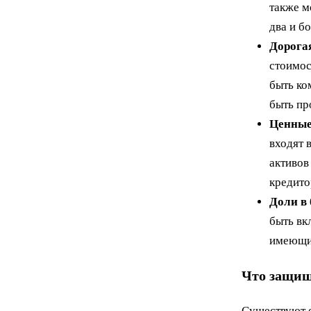
также м
два и б
Дорогая
стоимос
быть ко
быть пр
Ценные
входят 
активов
кредито
Доли в 
быть вк
имеющи
Что защищ
Существуют о