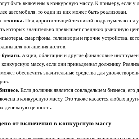
огут быть включены в конкурсную массу. К примеру, если у 
олее автомобиля, то один из них может быть реализован.
 техника.
Под дорогостоящей техникой подразумеваются у
ть которых значительно превышает среднюю рыночную цену
мпьютеры, смартфоны, телевизоры и прочие устройства, кот
оданы для погашения долгов.
 бумаги.
Акции, облигации и другие финансовые инструмен
в конкурсную массу, если они принадлежат должнику. Реализ
 может обеспечить значительные средства для удовлетворен
ров.
бизнесе.
Если должник является совладельцем бизнеса, его 
лючена в конкурсную массу. Это также касается любых други
х денежную ценность.
ено от включения в конкурсную массу
пределенные категории активов, которые защищены и не п