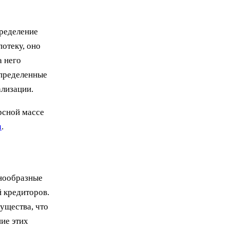
пределение
отеку, оно
а него
определенные
ализации.
рсной массе
u
.
знообразные
й кредиторов.
ущества, что
ие этих