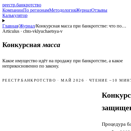
реестр
.
банкротство
Компании
По регионам
Методология
Журнал
Отзывы
Калькулятор
Главная
/
Журнал
/
Конкурсная масса при банкротстве: что по…
Articulus · chto-vklyuchaetsya-v
Конкурсная
масса
Какое имущество идёт на продажу при банкротстве, а какое
неприкосновенно по закону.
РЕЕСТР.БАНКРОТСТВО · МАЙ 2026 · ЧТЕНИЕ ~10 МИН
Конкурс
защище
Процедура ба