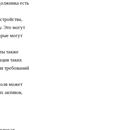
должника есть
стройства,
. Это могут
орые могут
ты также
ация таких
ия требований
доля может
х активов,
одлежат