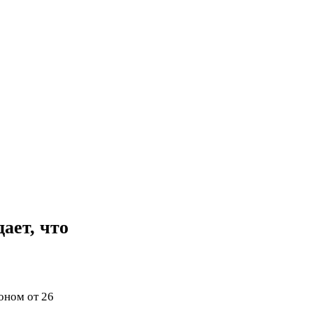
ает, что
оном от 26