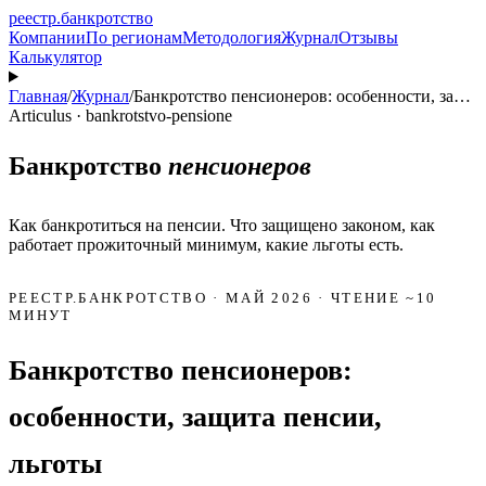
реестр
.
банкротство
Компании
По регионам
Методология
Журнал
Отзывы
Калькулятор
Главная
/
Журнал
/
Банкротство пенсионеров: особенности, за…
Articulus · bankrotstvo-pensione
Банкротство
пенсионеров
Как банкротиться на пенсии. Что защищено законом, как
работает прожиточный минимум, какие льготы есть.
РЕЕСТР.БАНКРОТСТВО · МАЙ 2026 · ЧТЕНИЕ ~10
МИНУТ
Банкротство пенсионеров:
особенности, защита пенсии,
льготы